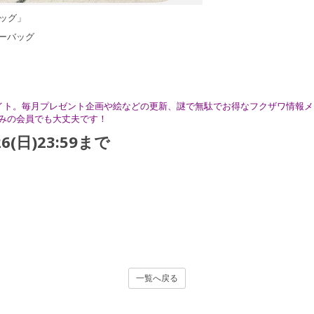
ッグ」
ーバッグ
サイト。毎月プレゼント企画や絵などの更新、謎で無駄でお得なフクザワ情報
みの会員でも大丈夫です！
(日)23:59まで
一覧へ戻る